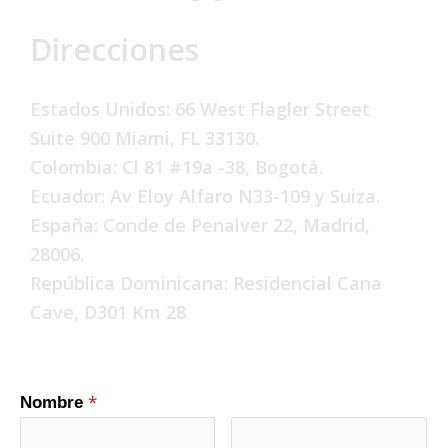
Direcciones
Estados Unidos: 66 West Flagler Street
Suite 900 Miami, FL 33130.
Colombia: Cl 81 #19a -38, Bogotá.
Ecuador: Av Eloy Alfaro N33-109 y Suiza.
España: Conde de Penalver 22, Madrid,
28006.
República Dominicana: Residencial Cana
Cave, D301 Km 28
*
Nombre